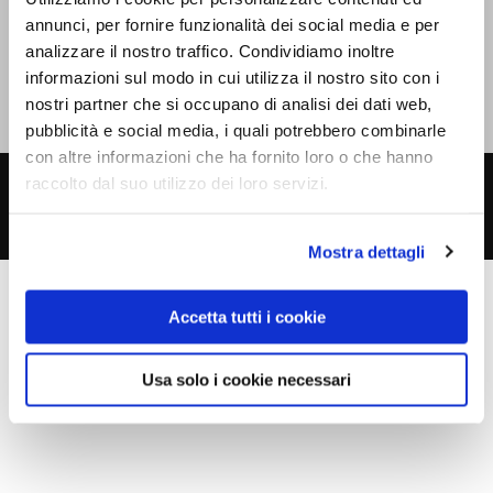
Giuliano
347 410 9263
annunci, per fornire funzionalità dei social media e per
Mauro
347 764 1720
analizzare il nostro traffico. Condividiamo inoltre
informazioni sul modo in cui utilizza il nostro sito con i
nostri partner che si occupano di analisi dei dati web,
pubblicità e social media, i quali potrebbero combinarle
con altre informazioni che ha fornito loro o che hanno
raccolto dal suo utilizzo dei loro servizi.
Copyright © 2026
Bottega dell'Arte - Falegnameria a Padova
P.IVA 03880730282 -
Privacy
-
Cookies
Mostra dettagli
Accetta tutti i cookie
Usa solo i cookie necessari