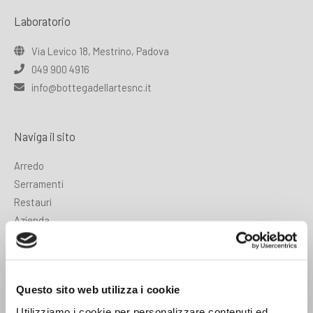
Laboratorio
Via Levico 18, Mestrino, Padova
049 900 4916
info@bottegadellartesnc.it
Naviga il sito
Arredo
Serramenti
Restauri
Azienda
Contatti
Contatti
Questo sito web utilizza i cookie
Utilizziamo i cookie per personalizzare contenuti ed